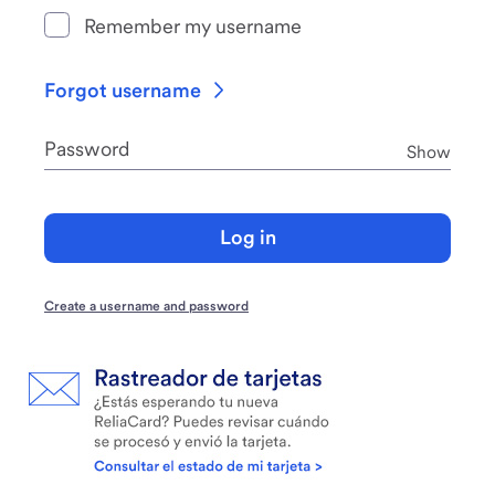
Remember my username
Forgot username
Password
Pass
Show
Log in
Create a username and password